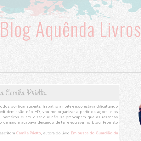
Blog Aquênda Livro
a Camila Prietto.
dos por ficar ausente. Trabalho a noite e isso estava dificultando
edi demissão não =D, vou me organizar a partir de agora, e as
os parceiros quero dizer que não se preocupem que as resenhas
 demais e acabava deixando de ler e escrever no blog. Prometo
escritora
Camila Prietto
, autora do livro
Em busca do Guardião da
.