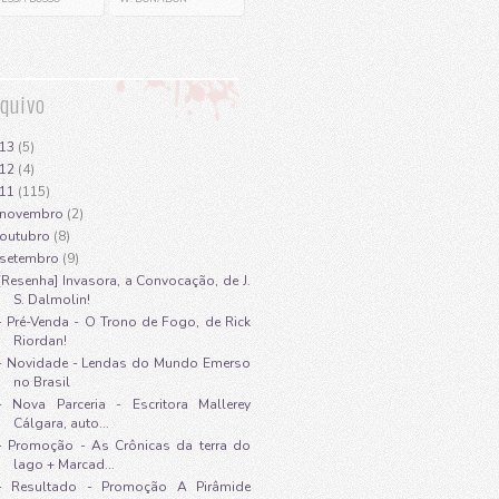
quivo
013
(5)
012
(4)
011
(115)
novembro
(2)
outubro
(8)
setembro
(9)
[Resenha] Invasora, a Convocação, de J.
S. Dalmolin!
- Pré-Venda - O Trono de Fogo, de Rick
Riordan!
- Novidade - Lendas do Mundo Emerso
no Brasil
- Nova Parceria - Escritora Mallerey
Cálgara, auto...
- Promoção - As Crônicas da terra do
lago + Marcad...
- Resultado - Promoção A Pirâmide