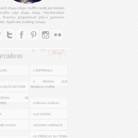
 você chupa chups muffin candy pie bonbon
 muffin cake chupa chups. Marshmallow
h tiramisu gingerbread jelly-o gummies
ake. Applicake pudding canups.
rcadores
CLUES
A ESPERENÇA
A MENINA QUE
ALDIÇÃO DO TIGRE
ROUBAVA LIVROS
CADEMIA DE
IROS
ADRIANA VARGAS
R
ALLY CONDIE
RE VIANCO
ANTHONY HOROWITZ
AS CRÔNICAS DA TERRA