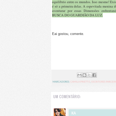
equilíbrio entre os mundos. Isso mesmo! Ex
é só a primeira delas. A espevitada menina d
aventurar por essas Dimensões enfrenta
BUSCA DO GUARDIÃO DA LUZ.
Eai gostou, comente.
MARCADORES:
CAMILA PRIETTO
,
ESCRITORES PARCEI
UM COMENTÁRIO:
KA