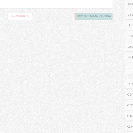
JOG
L. J
PÁGINA INICIAL
POSTAGEM MAIS ANTIGA
LEN
LEY
LUA
MAZ
N
NOV
O O
O P
O T
OS 