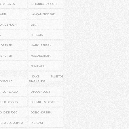
OS VORAZES
JULIANNA BAGGOTT
. SMITH
LANÇAMENTO 2011
DA DE HÖGNI
LEXIA
A
LITERATA
 DE PAPEL
MARKUS ZUSAK
E RUNER
MODO EDITORA
NOVIDADES
NOVOS TALESTOS
O SECULO
BRASILEIROS
ITAVO PECADO
O PODER DOS 5
ODER DOS SEIS
O TORNEIOS DOS CÉUS
RONO DE FOGO
OCELO MOREIRA
HEROIS DO OLIMPO
P. C. CAST