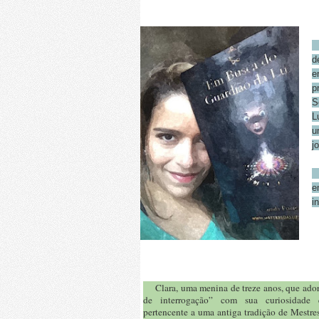
S
d
e
p
S
L
u
j
N
e
i
Clara, uma menina de treze anos, que ador
de interrogação” com sua curiosidade e
pertencente a uma antiga tradição de Mestr