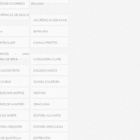
ÊNDEI O CORREIO
DO LAGO
CRÔNICAS DE GELO E
AS CRÔNICAS DOS KANE
CA
BARAUNA
KTRAILLER
CAMILA PRIETTO
RRATOS - UMA
RIA DE ROCK
CASSANDRA CLARE
CULO SECRETO
COLLEEN HOUCK
 ALBUK
DANIEL CALDEIRA
EJOS DOS MORTOS
DESTINO
RIOS DO VAMPIRO
DRACAENA
S DA MORTE
EDITORA ALCANTIS
TORA ARQUEIRO
EDITORA DRACAENA
ANE QUINTELLA
ENTREVISTA