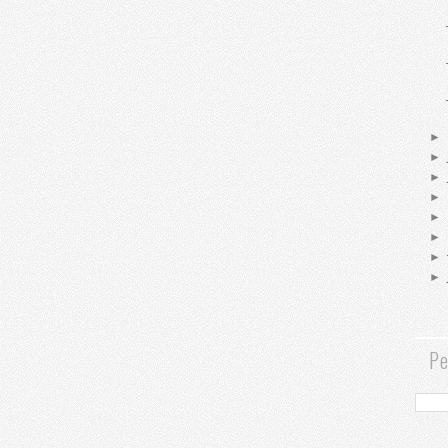
►
►
►
►
►
►
►
►
Pe