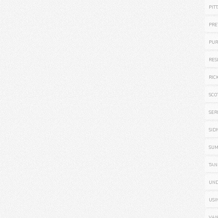
PIT
PRE
PUR
RES
RIC
SCO
SER
SID
SUM
TAN
UN
USI
VAN