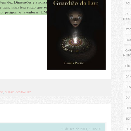
istem dez Dimensões e a nossa
AQU
e trancinhas terá então que se
ndo perigos e aventuras EM
AS 
FOGO
ATI
BOO
CA
HISTÓ
CÍR
DAN
DES
ROS
,
GUARDIÕES DA LUZ
DIA
ECO
EDI
10 de set. de 2011, 10:05:00
ELI