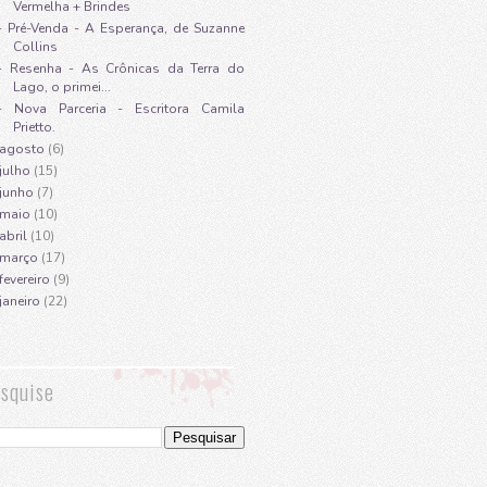
Vermelha + Brindes
- Pré-Venda - A Esperança, de Suzanne
Collins
- Resenha - As Crônicas da Terra do
Lago, o primei...
- Nova Parceria - Escritora Camila
Prietto.
agosto
(6)
julho
(15)
junho
(7)
maio
(10)
abril
(10)
março
(17)
fevereiro
(9)
janeiro
(22)
squise