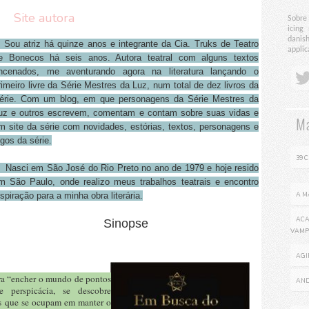
Site autora
Sobre
icing
danis
ou atriz há quinze anos e integrante da Cia. Truks de Teatro
applic
e Bonecos há seis anos. Autora teatral com alguns textos
ncenados, me aventurando agora na literatura lançando o
rimeiro livre da Série Mestres da Luz, num total de dez livros da
érie. Com um blog, em que personagens da Série Mestres da
uz e outros escrevem, comentam e contam sobre suas vidas e
Ma
m site da série com novidades, estórias, textos, personagens e
ogos da série.
39 
asci em São José do Rio Preto no ano de 1979 e hoje resido
m São Paulo, onde realizo meus trabalhos teatrais e encontro
nspiração para a minha obra literária.
A M
A
Sinopse
VAMP
AGI
a “encher o mundo de pontos
AND
 perspicácia, se descobre
es que se ocupam em manter o