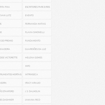
RITA FINA
ESCRITORES PARCEIROS
EVAN LUTZ
EVENTO
OS
FERNANDA MATIAS
ME
FLAVIA SIMONELLI
O DO PREMIO
FUNDAMENTO
NHADORA
GUARDIÕES DA LUZ
DEE VICTORETTE
HELENA GOMES
INFO
TRUMENTOS MORTAIS
INTRINSECA
ASORA
IRACY ARAUJO
ÃS STANFORD
J. S. DALMOLIN
ES DASHNER
JANAINA RICO