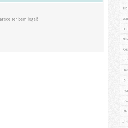
ESC
parece ser bem legal!
EST
FEI
FIL
FOT
GA
HAY
ID
INS
INV
IRM
JAM