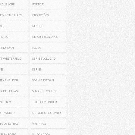
TACUS LORE
PORTO 71
TTY LITTLE LIARS
PROMOÇÕES
OS
RECORD
ENHAS
RICARDO RAGAZZO
K RIORDAN
ROCCO
TT WESTERFELD
SERIE EVOLUÇÃO
IES
SÉRIES
NEY SHELDON
SOPHIE JORDAN
A DE LETRAS
SUZANNE COLLINS
NER N M
THE BODY FINDER
DERWORLD
UNIVERSO DOS LIVROS
NA DE LETRAS
VAMPIROS
ESSA BOSSO
W. DONADON